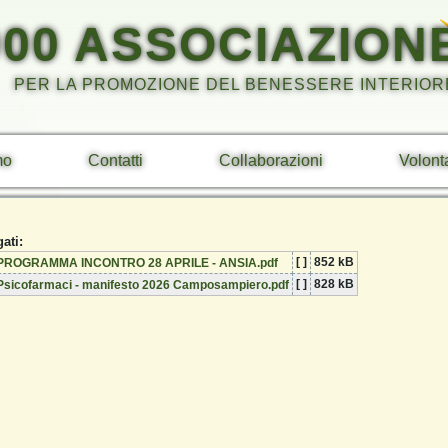
000 ASSOCIAZION
PER LA PROMOZIONE DEL BENESSERE INTERIOR
mo
Contatti
Collaborazioni
Volont
gati:
[ ]
852 kB
PROGRAMMA INCONTRO 28 APRILE - ANSIA.pdf
[ ]
828 kB
Psicofarmaci - manifesto 2026 Camposampiero.pdf