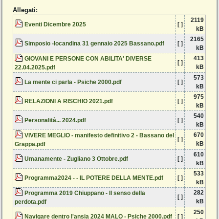
Allegati:
2119
Eventi Dicembre 2025
[ ]
kB
2165
Simposio -locandina 31 gennaio 2025 Bassano.pdf
[ ]
kB
413
GIOVANI E PERSONE CON ABILITA' DIVERSE
[ ]
kB
22.04.2025.pdf
573
La mente ci parla - Psiche 2000.pdf
[ ]
kB
975
RELAZIONI A RISCHIO 2021.pdf
[ ]
kB
540
Personalità... 2024.pdf
[ ]
kB
670
VIVERE MEGLIO - manifesto definitivo 2 - Bassano del
[ ]
kB
Grappa.pdf
610
Umanamente - Zugliano 3 Ottobre.pdf
[ ]
kB
533
Programma2024 - - IL POTERE DELLA MENTE.pdf
[ ]
kB
282
Programma 2019 Chiuppano - Il senso della
[ ]
kB
perdota.pdf
250
Navigare dentro l'ansia 2024 MALO - Psiche 2000.pdf
[ ]