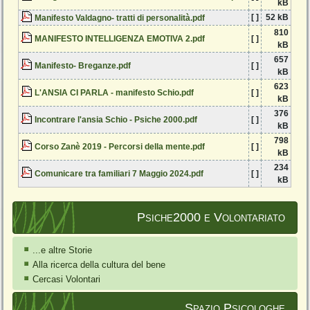
kB
[ ]
52 kB
Manifesto Valdagno- tratti di personalità.pdf
810
MANIFESTO INTELLIGENZA EMOTIVA 2.pdf
[ ]
kB
657
Manifesto- Breganze.pdf
[ ]
kB
623
L'ANSIA CI PARLA - manifesto Schio.pdf
[ ]
kB
376
Incontrare l'ansia Schio - Psiche 2000.pdf
[ ]
kB
798
Corso Zanè 2019 - Percorsi della mente.pdf
[ ]
kB
234
Comunicare tra familiari 7 Maggio 2024.pdf
[ ]
kB
Psiche2000 e Volontariato
...e altre Storie
Alla ricerca della cultura del bene
Cercasi Volontari
Spazio Psicologhe