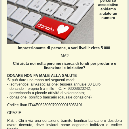
percorso
associativo
abbiamo
aiutato un
numero
impressionante di persone, a vari livelli: circa 5.000.
MA?
Chi aiuta noi nella perenne ricerca di fondi per produrre e
finanziare le iniziative?
DONARE NON FA MALE ALLA SALUTE
Si può dare una mano nei seguenti modi:
‐ iscrivendosi all’Associazione: tessera annuale 30 Euro;
‐ donando il proprio 5 x mille – C. F. 93008620242;
‐ partecipando a piccole attività di volontariato;
‐ donazione: bonifico bancario (causale donazione)
Codice Iban IT44E0623060790000015056101
GRAZIE
P.S. : Chi invia una donazione tramite bonifico bancario e desidera
avere ricevuta, deve inviarci nome cognome indirizzo e codice