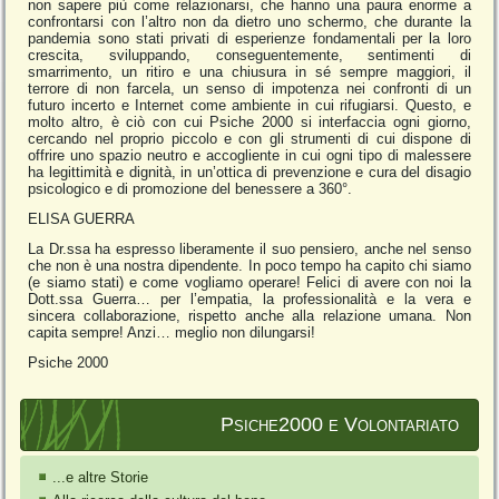
non sapere più come relazionarsi, che hanno una paura enorme a
confrontarsi con l’altro non da dietro uno schermo, che durante la
pandemia sono stati privati di esperienze fondamentali per la loro
crescita, sviluppando, conseguentemente, sentimenti di
smarrimento, un ritiro e una chiusura in sé sempre maggiori, il
terrore di non farcela, un senso di impotenza nei confronti di un
futuro incerto e Internet come ambiente in cui rifugiarsi. Questo, e
molto altro, è ciò con cui Psiche 2000 si interfaccia ogni giorno,
cercando nel proprio piccolo e con gli strumenti di cui dispone di
offrire uno spazio neutro e accogliente in cui ogni tipo di malessere
ha legittimità e dignità, in un’ottica di prevenzione e cura del disagio
psicologico e di promozione del benessere a 360°.
ELISA GUERRA
La Dr.ssa ha espresso liberamente il suo pensiero, anche nel senso
che non è una nostra dipendente. In poco tempo ha capito chi siamo
(e siamo stati) e come vogliamo operare! Felici di avere con noi la
Dott.ssa Guerra… per l’empatia, la professionalità e la vera e
sincera collaborazione, rispetto anche alla relazione umana. Non
capita sempre! Anzi… meglio non dilungarsi!
Psiche 2000
Psiche2000 e Volontariato
...e altre Storie