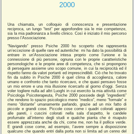
2000
Una chiamata, un colloquio di conoscenza e presentazione
reciproca, un lungo “test” per approfondire sia le mie competenze,
sia la mia padronanza a livello clinico. Così è iniziato il mio percorso
presso l’Associazione.
“Navigando” presso Psiche 2000 ho scoperto che rappresenta
un’eccezione di quelle rare ed autentiche: mi ha dato la possibilità di
entrare in un’Associazione intesa proprio come l’unione e la
connessione di più persone, ognuna con le proprie caratteristiche
personologiche e le proprie aree di competenza, che si propongono
di perseguire assieme uno scopo comune, in cui la reciprocità ed il
rispetto fanno da valori portanti ed imprescindibili. Ciò che ho trovato
fin da subito in Psiche 2000 è quel clima di accoglienza, calore
umano e confronto che tanto ricercavo, e che quasi pensavo fosse
un mio errore e una mia illusione ricercarlo al giorno d’oggi. Senza
voler togliere nulla ad altri Luoghi in cui esercito la mia attività come
Psicologa Psicoterapeuta, Psiche 2000 possiede degli “ingredienti”
che rendono lo spazio psicologico meno “medico”, meno “formale” e
meno “distante” umanamente parlando, grazie ad un mix fatto di
piccole e grandi cose. Piccole cose come i quadri colorati appesi
alle pareti, i cuscini colorati nella sala d’aspetto, le candele
profumate all’interno degli studi e qualche pianta che è risaputo
essere apprezzata anche da chi, come me, non ha il pollice verde.
E grandi cose come, ad esempio, l’avere sempre a disposizione
qualcuno che quando entri dalla porta non si limita ad un cenno del