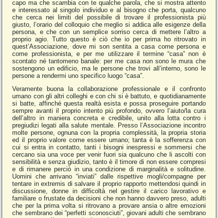
capo ma che scambia con te qualche parola, che si mostra attento
e interessato al singolo individuo e al bisogno che porta, qualcuno
che cerca nei limiti del possibile di trovare il professionista più
giusto, l’orario del colloquio che meglio si addica alle esigenze della
persona, e che con un semplice sorriso cerca di mettere l’altro a
proprio agio. Tutto questo è ciò che io per prima ho ritrovato in
quest’Associazione, dove mi son sentita a casa come persona e
come professionista, e per me utilizzare il termine “casa” non è
scontato né tantomeno banale: per me casa non sono le mura che
sostengono un edificio, ma le persone che trovi all’interno, sono le
persone a rendermi uno specifico luogo “casa”.
Veramente buona la collaborazione professionale e il confronto
umano con gli altri colleghi e con chi si è battuto, e quotidianamente
si batte, affinché questa realtà esista e possa proseguire portando
sempre avanti il proprio intento più profondo, ovvero l’aiuto/la cura
dell’altro in maniera concreta e credibile, unito alla lotta contro i
pregiudizi legati alla salute mentale. Presso l’Associazione incontro
molte persone, ognuna con la propria complessità, la propria storia
ed il proprio valore come essere umano; tanta è la sofferenza con
cui si entra in contatto, tanti i bisogni inespressi e sommersi che
cercano sia una voce per venir fuori sia qualcuno che li ascolti con
sensibilità e senza giudizio, tanto è il timore di non essere compresi
e di rimanere perciò in una condizione di marginalità e solitudine.
Uomini che arrivano “inviati” dalle rispettive mogli/compagne per
tentare in extremis di salvare il proprio rapporto mettendosi quindi in
discussione, donne in difficoltà nel gestire il carico lavorativo e
familiare o frustate da decisioni che non hanno davvero preso, adulti
che per la prima volta si ritrovano a provare ansia o altre emozioni
che sembrano dei “perfetti sconosciuti”, giovani adulti che sembrano